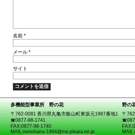
名前
*
メール
*
サイト
多機能型事業所 野の花
野の
〒762-0081 香川県丸亀市飯山町東坂元1987番地1
〒76
☎
0877-98-1741
☎
087
FAX:0877-98-1740
FAX:0
MAIL:
nonohana-1994@me.pikara.ne.jp
MAIL: