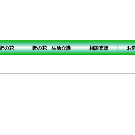
野の花
野の花 生活介護
相談支援
お