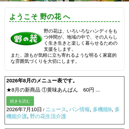
ようこそ 野の花 へ
野の花は、いろいろなハンディをも
つ仲間が、地域の中で、その人らし
く生き生きと楽しく暮らせるための
支援をします。
また、誰もが気軽に立ち寄れるような明るく家庭的
な雰囲気づくりを大切にします。
2026年8月のメニュー表です。
★8月の新商品 ①黄味あんぱん 60円 ...
続きを読む
2026年7月10日
ニュース
,
パン情報
,
多機能B
,
多
/
機能介護
,
野の花生活介護