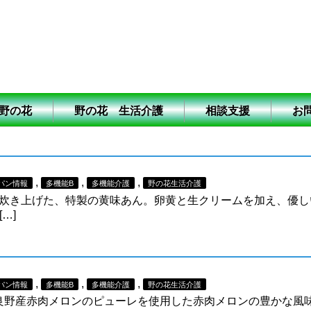
野の花
野の花 生活介護
相談支援
お
,
,
,
パン情報
多機能B
多機能介護
野の花生活介護
寧に炊き上げた、特製の黄味あん。卵黄と生クリームを加え、優
…]
,
,
,
パン情報
多機能B
多機能介護
野の花生活介護
富良野産赤肉メロンのピューレを使用した赤肉メロンの豊かな風