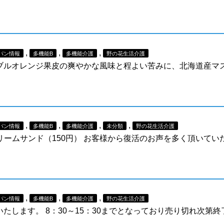
,
,
,
パン情報
多機能B
多機能介護
野の花生活介護
ネーブルオレンジ果皮の爽やかな風味と程よい苦みに、北海道産
,
,
,
,
パン情報
多機能B
多機能介護
未分類
野の花生活介護
ームサンド（150円） お客様から復活のお声を多く頂いてい
,
,
,
パン情報
多機能B
多機能介護
野の花生活介護
催いたします。 8：30～15：30までとなっており売り切れ次