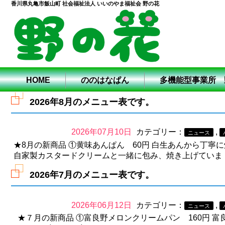
香川県丸亀市飯山町 社会福祉法人 いいのやま福祉会 野の花
ニュース
HOME
ののはなぱん
多機能型事業所 
2026年8月のメニュー表です。
2026年07月10日
カテゴリー：
,
ニュース
★8月の新商品 ①黄味あんぱん 60円 白生あんから丁
自家製カスタードクリームと一緒に包み、焼き上げていま [
2026年7月のメニュー表です。
2026年06月12日
カテゴリー：
,
ニュース
★７月の新商品 ①富良野メロンクリームパン 160円 