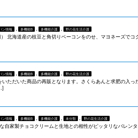
,
,
,
パン情報
多機能B
多機能介護
野の花生活介護
0円） 北海道産の枝豆と角切りベーコンをのせ、マヨネーズでコ
,
,
,
パン情報
多機能B
多機能介護
野の花生活介護
好評をいただいた商品の再販となります。さくらあんと求肥の入っ
]
,
,
,
,
パン情報
多機能B
多機能介護
未分類
野の花生活介護
ターな自家製チョコクリームと生地との相性がピッタリなバレン