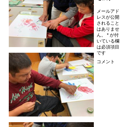
メールアド
レスが公開
されること
はありませ
ん。
*
が付
いている欄
は必須項目
です
コメント