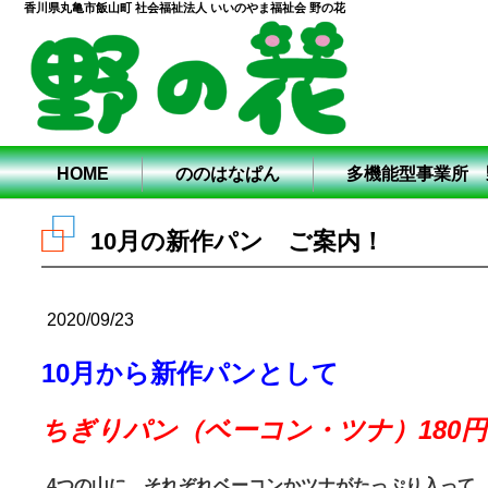
香川県丸亀市飯山町 社会福祉法人 いいのやま福祉会 野の花
HOME
ののはなぱん
多機能型事業所 
10月の新作パン ご案内！
2020/09/23
10月から新作パンとして
ちぎりパン（ベーコン・ツナ）180円
4つの山に、それぞれベーコンかツナがたっぷり入って