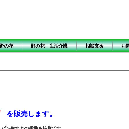
野の花
野の花 生活介護
相談支援
お
を販売します。
、パン生地との相性も抜群です。